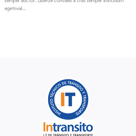
semper auctor. Liberoe convallis a cras semper atincidunt
egetnval…