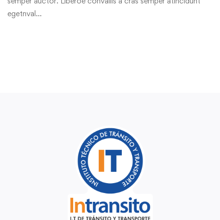
semper auctor. Liberoe convallis a cras semper atincidunt
egetnval…