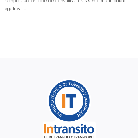
semper auctor. Liberoe convallis a cras semper atincidunt
egetnval…