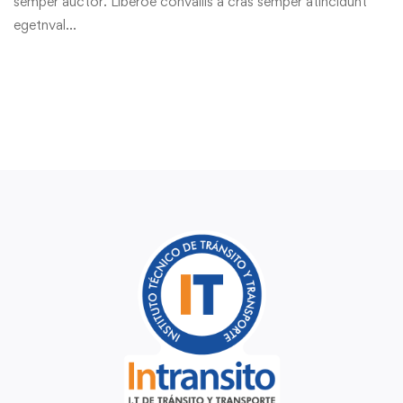
semper auctor. Liberoe convallis a cras semper atincidunt
egetnval…