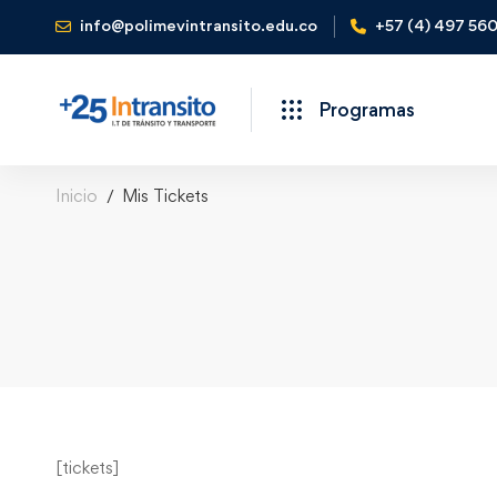
info@polimevintransito.edu.co
+57 (4) 497 56
Programas
Inicio
Mis Tickets
[tickets]