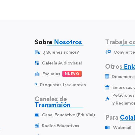
Sobre
Nosotros
Trabaja c
¿Quiénes somos?
Conviérte
Galería Audiovisual
Otros
Enl
Escuelas
NUEVO
Document
Preguntas frecuentes
Empresas 
Peticiones
Canales de
y Reclamo
Transmisión
Canal Educativo (EduVial)
Para
Cola
Radios Educativas
Webmail
e