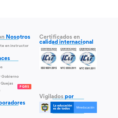
on
Nosotros
Certificados en
calidad internacional
te en instructor
aces
os
y Gobierno
 Quejas
PQRS
s
Vigilados
por
boradores