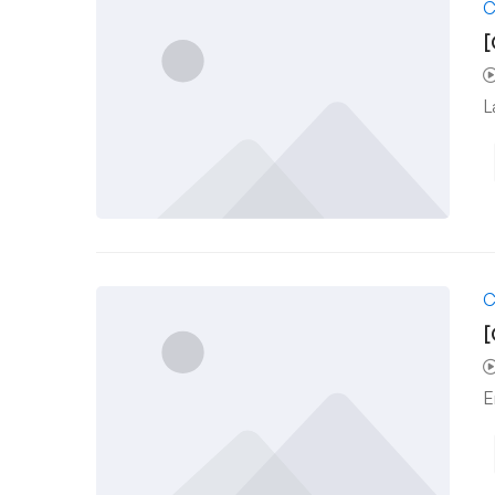
C
[
L
C
[
E