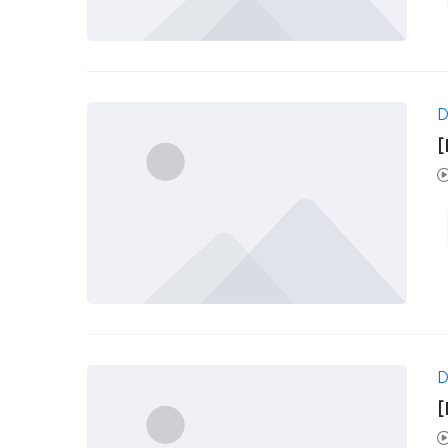
D
[
D
[