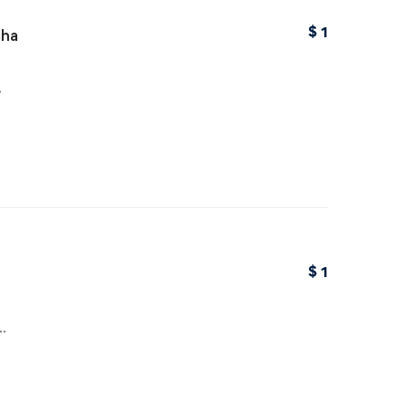
$
1
cha
…
$
1
…