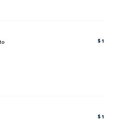
$
1
to
$
1