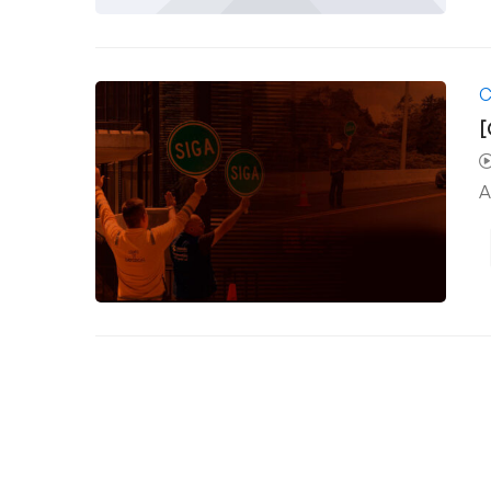
C
[
A