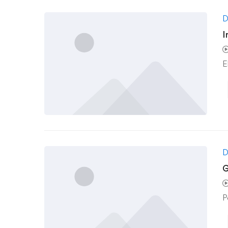
D
I
E
D
G
P