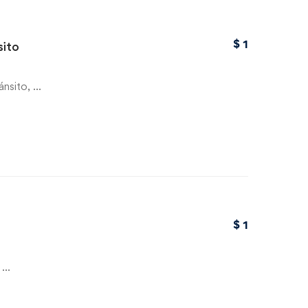
$
1
sito
ánsito, …
$
1
e …