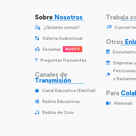
Sobre
Nosotros
Trabaja c
¿Quiénes somos?
Conviérte
Galería Audiovisual
Otros
Enl
Escuelas
NUEVO
Document
Preguntas frecuentes
Empresas 
Peticiones
Canales de
y Reclamo
Transmisión
Canal Educativo (EduVial)
Para
Cola
Radios Educativas
Webmail
e
Radios de Ocio