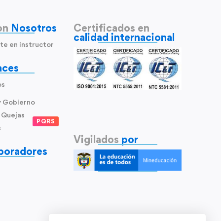
on
Nosotros
Certificados en
calidad internacional
te en instructor
aces
os
y Gobierno
 Quejas
PQRS
s
Vigilados
por
boradores