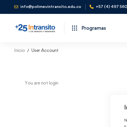
info@polimevintransito.edu.co
+57 (4) 497 56
Programas
Inicio
User Account
You are not
login
I
N