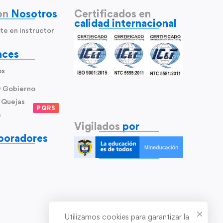
on
Nosotros
Certificados en
calidad internacional
te en instructor
aces
os
y Gobierno
 Quejas
PQRS
s
Vigilados
por
boradores
Utilizamos cookies para garantizar la