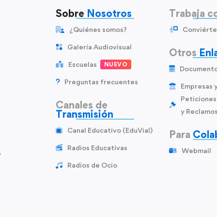
Sobre
Nosotros
Trabaja c
¿Quiénes somos?
Conviérte
Galería Audiovisual
Otros
Enl
Escuelas
NUEVO
Document
Preguntas frecuentes
Empresas 
Peticiones
Canales de
y Reclamo
Transmisión
Canal Educativo (EduVial)
Para
Cola
Radios Educativas
Webmail
e
Radios de Ocio