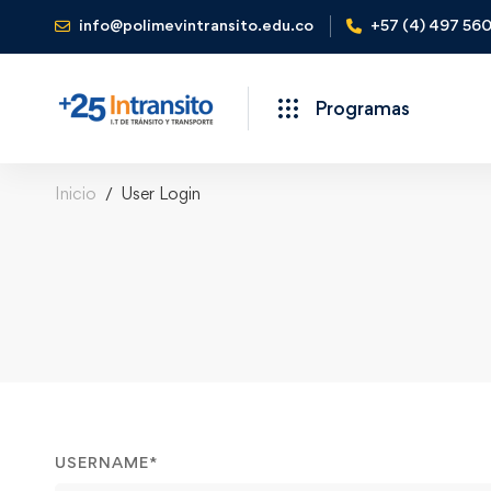
info@polimevintransito.edu.co
+57 (4) 497 56
Programas
Inicio
User Login
USERNAME
*