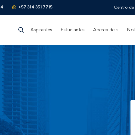
04
+57 314 351 7715
Centro de 
Aspirantes
Estudiantes
Acerca de
Not