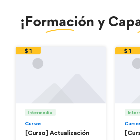
¡
Formación
y
Capa
$
1
$
1
Intermedio
Inter
Cursos
Curso
[Curso] Actualización
[Curs