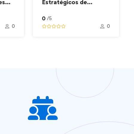
es
Estratégicos de
seguridad vial – PESV
0
/5
0
0