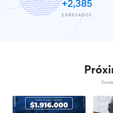
+
2,385
EGRESADOS
Próx
Donde 