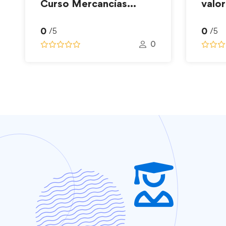
Curso Mercancías
valor
Peligrosas
huma
0
0
/5
/5
0