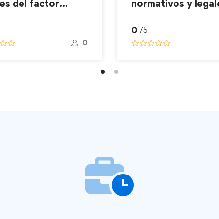
es del factor
normativos y legal
no
sobre tránsito y
0
/5
seguridad vial –
0
C.T.S.V.