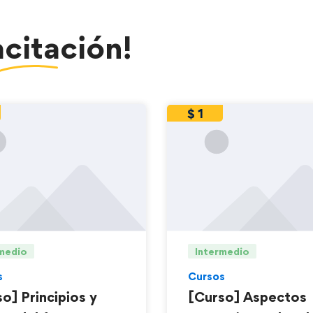
citación
!
$
1
medio
Intermedio
s
Cursos
o] Principios y
[Curso] Aspectos