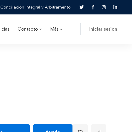
Conciliación Integral y Arbitramento
icias
Contacto
Más
Iniciar sesion
to
Ayuda