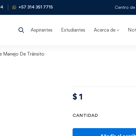
04
+57 314 351 7715
Centro de 
Aspirantes
Estudiantes
Acerca de
Not
e Manejo De Tránsito
$
1
CANTIDAD
Añadir al carri