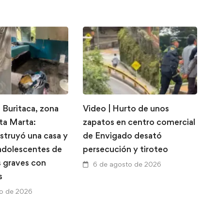
 Buritaca, zona
Video | Hurto de unos
E
nta Marta:
zapatos en centro comercial
d
struyó una casa y
de Envigado desató
l
 adolescentes de
persecución y tiroteo
l
s graves con
p
6 de agosto de 2026
s
a
to de 2026