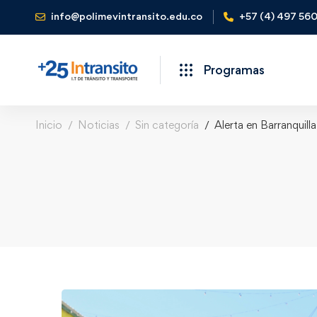
info@polimevintransito.edu.co
+57 (4) 497 56
Programas
Inicio
Noticias
Sin categoría
Alerta en Barranquill