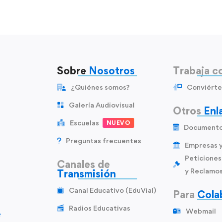
Sobre
Nosotros
Trabaja c
¿Quiénes somos?
Conviérte
Galería Audiovisual
Otros
Enl
Escuelas
NUEVO
Document
Preguntas frecuentes
Empresas 
Peticiones
Canales de
y Reclamo
Transmisión
Canal Educativo (EduVial)
Para
Cola
Radios Educativas
Webmail
e