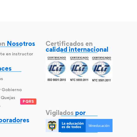
on
Nosotros
Certificados en
calidad internacional
te en instructor
aces
os
y Gobierno
 Quejas
PQRS
s
Vigilados
por
boradores