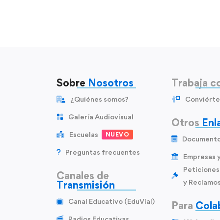
Sobre
Nosotros
Trabaja c
¿Quiénes somos?
Conviérte
Galería Audiovisual
Otros
Enl
Escuelas
NUEVO
Document
Preguntas frecuentes
Empresas 
Peticiones
Canales de
y Reclamo
Transmisión
Canal Educativo (EduVial)
Para
Cola
Radios Educativas