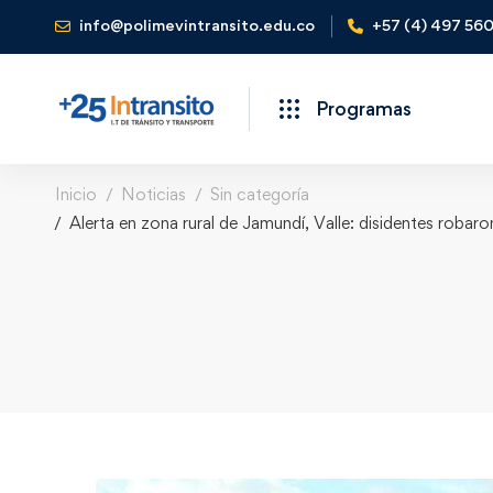
info@polimevintransito.edu.co
+57 (4) 497 56
Programas
Inicio
Noticias
Sin categoría
Alerta en zona rural de Jamundí, Valle: disidentes robar