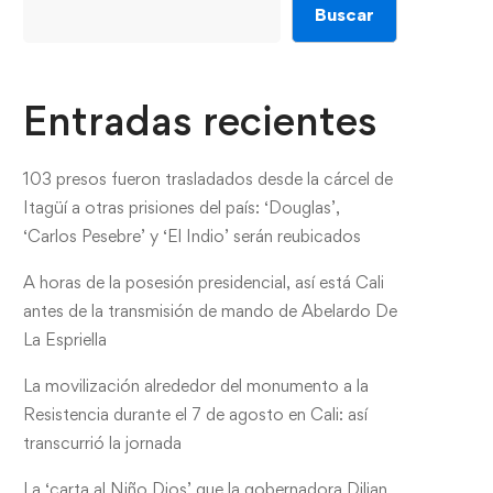
Buscar
Entradas recientes
103 presos fueron trasladados desde la cárcel de
Itagüí a otras prisiones del país: ‘Douglas’,
‘Carlos Pesebre’ y ‘El Indio’ serán reubicados
A horas de la posesión presidencial, así está Cali
antes de la transmisión de mando de Abelardo De
La Espriella
La movilización alrededor del monumento a la
Resistencia durante el 7 de agosto en Cali: así
transcurrió la jornada
La ‘carta al Niño Dios’ que la gobernadora Dilian