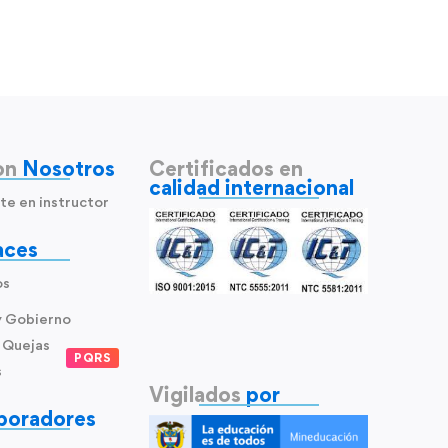
on
Nosotros
Certificados en
calidad internacional
te en instructor
aces
os
y Gobierno
 Quejas
PQRS
s
Vigilados
por
boradores