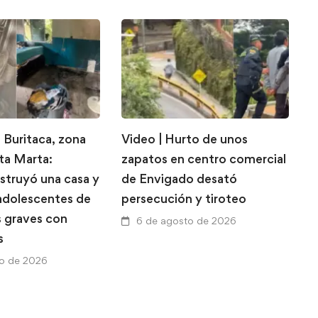
 Buritaca, zona
Video | Hurto de unos
E
nta Marta:
zapatos en centro comercial
d
struyó una casa y
de Envigado desató
l
 adolescentes de
persecución y tiroteo
l
s graves con
p
6 de agosto de 2026
s
a
to de 2026