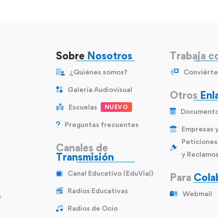
Sobre
Nosotros
Trabaja c
¿Quiénes somos?
Conviérte
Galería Audiovisual
Otros
Enl
Escuelas
NUEVO
Document
Preguntas frecuentes
Empresas 
Peticiones
Canales de
y Reclamo
Transmisión
Canal Educativo (EduVial)
Para
Cola
Radios Educativas
Webmail
e
Radios de Ocio