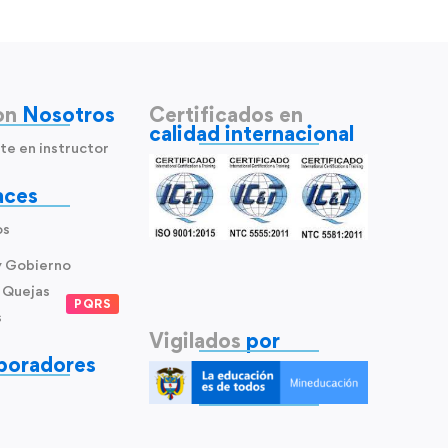
on
Nosotros
Certificados en
calidad internacional
te en instructor
aces
os
y Gobierno
 Quejas
PQRS
s
Vigilados
por
boradores