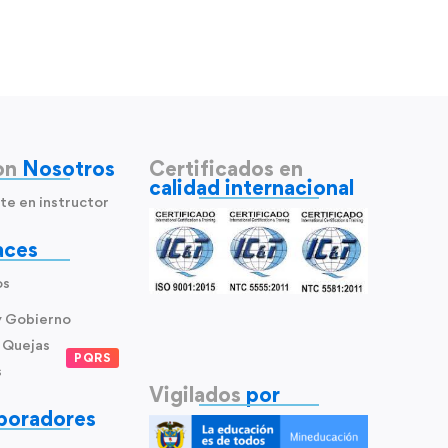
on
Nosotros
Certificados en
calidad internacional
te en instructor
aces
os
y Gobierno
 Quejas
PQRS
s
Vigilados
por
boradores