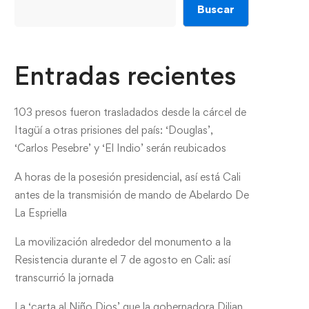
Buscar
Entradas recientes
103 presos fueron trasladados desde la cárcel de
Itagüí a otras prisiones del país: ‘Douglas’,
‘Carlos Pesebre’ y ‘El Indio’ serán reubicados
A horas de la posesión presidencial, así está Cali
antes de la transmisión de mando de Abelardo De
La Espriella
La movilización alrededor del monumento a la
Resistencia durante el 7 de agosto en Cali: así
transcurrió la jornada
La ‘carta al Niño Dios’ que la gobernadora Dilian