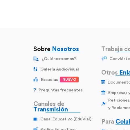
Sobre
Nosotros
Trabaja c
¿Quiénes somos?
Conviérte
Galería Audiovisual
Otros
Enl
Escuelas
NUEVO
Document
Preguntas frecuentes
Empresas 
Peticiones
Canales de
y Reclamo
Transmisión
Canal Educativo (EduVial)
Para
Cola
Radios Educativas