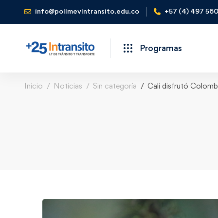
info@polimevintransito.edu.co
+57 (4) 497 56
Programas
Inicio
Noticias
Sin categoría
Cali disfrutó Colombi