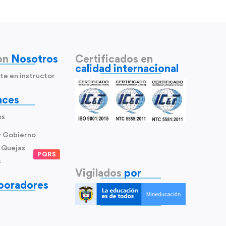
on
Nosotros
Certificados en
calidad internacional
te en instructor
aces
os
y Gobierno
 Quejas
PQRS
s
Vigilados
por
boradores