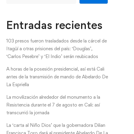
Entradas recientes
103 presos fueron trasladados desde la cárcel de
Itagüí a otras prisiones del país: ‘Douglas’,
‘Carlos Pesebre’ y ‘El Indio’ serán reubicados
A horas de la posesión presidencial, así está Cali
antes de la transmisión de mando de Abelardo De
La Espriella
La movilización alrededor del monumento a la
Resistencia durante el 7 de agosto en Cali: así
transcurrió la jornada
La ‘carta al Niño Dios’ que la gobernadora Dilian
Francisca Toro dará al presidente Abelardo De La