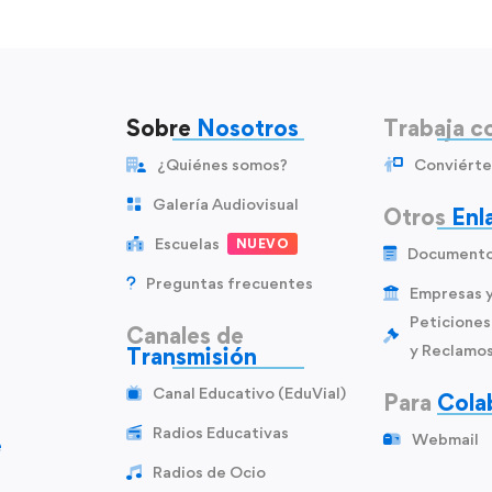
Sobre
Nosotros
Trabaja c
¿Quiénes somos?
Conviérte
Galería Audiovisual
Otros
Enl
Escuelas
NUEVO
Document
Preguntas frecuentes
Empresas 
Peticiones
Canales de
y Reclamo
Transmisión
Canal Educativo (EduVial)
Para
Cola
Radios Educativas
Webmail
e
Radios de Ocio