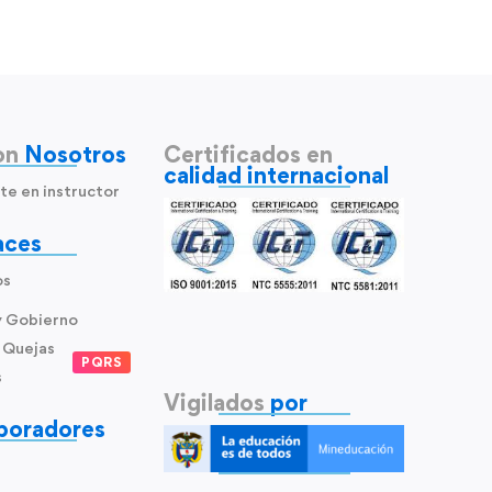
on
Nosotros
Certificados en
calidad internacional
te en instructor
aces
os
y Gobierno
 Quejas
PQRS
s
Vigilados
por
boradores