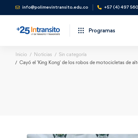
info@polimevintransito.edu.co
+57 (4) 497 56
Programas
Inicio
Noticias
Sin categoría
Cayó el 'King Kong' de los robos de motocicletas de alto 