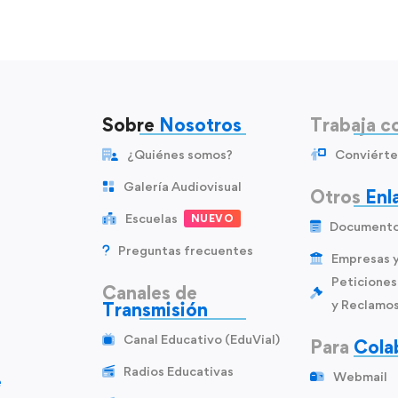
Sobre
Nosotros
Trabaja c
¿Quiénes somos?
Conviérte
Galería Audiovisual
Otros
Enl
Escuelas
NUEVO
Document
Preguntas frecuentes
Empresas 
Peticiones
Canales de
y Reclamo
Transmisión
Canal Educativo (EduVial)
Para
Cola
Radios Educativas
Webmail
e