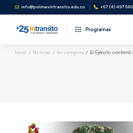
info@polimevintransito.edu.co
+57 (4) 497 56
Programas
Inicio
Noticias
Sin categoría
El Ejército confirmó 