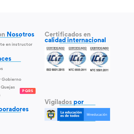
on
Nosotros
Certificados en
calidad internacional
te en instructor
aces
os
y Gobierno
 Quejas
PQRS
s
Vigilados
por
boradores