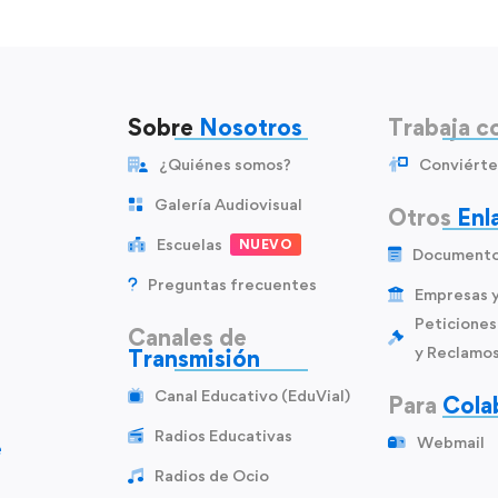
Sobre
Nosotros
Trabaja c
¿Quiénes somos?
Conviérte
Galería Audiovisual
Otros
Enl
Escuelas
NUEVO
Document
Preguntas frecuentes
Empresas 
Peticiones
Canales de
y Reclamo
Transmisión
Canal Educativo (EduVial)
Para
Cola
Radios Educativas
Webmail
e
Radios de Ocio