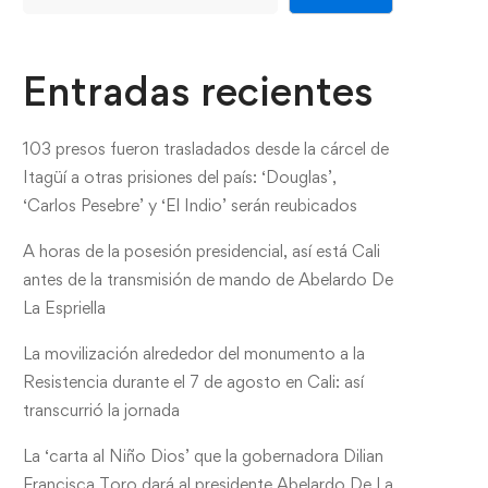
Entradas recientes
103 presos fueron trasladados desde la cárcel de
Itagüí a otras prisiones del país: ‘Douglas’,
‘Carlos Pesebre’ y ‘El Indio’ serán reubicados
A horas de la posesión presidencial, así está Cali
antes de la transmisión de mando de Abelardo De
La Espriella
La movilización alrededor del monumento a la
Resistencia durante el 7 de agosto en Cali: así
transcurrió la jornada
La ‘carta al Niño Dios’ que la gobernadora Dilian
Francisca Toro dará al presidente Abelardo De La