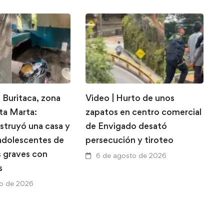
 Buritaca, zona
Video | Hurto de unos
E
nta Marta:
zapatos en centro comercial
d
struyó una casa y
de Envigado desató
l
 adolescentes de
persecución y tiroteo
l
s graves con
p
6 de agosto de 2026
s
a
to de 2026