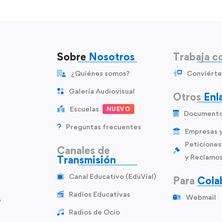
Sobre
Nosotros
Trabaja c
¿Quiénes somos?
Conviérte
Galería Audiovisual
Otros
Enl
Escuelas
NUEVO
Document
Preguntas frecuentes
Empresas 
Peticiones
Canales de
y Reclamo
Transmisión
Canal Educativo (EduVial)
Para
Cola
Radios Educativas
Webmail
e
Radios de Ocio