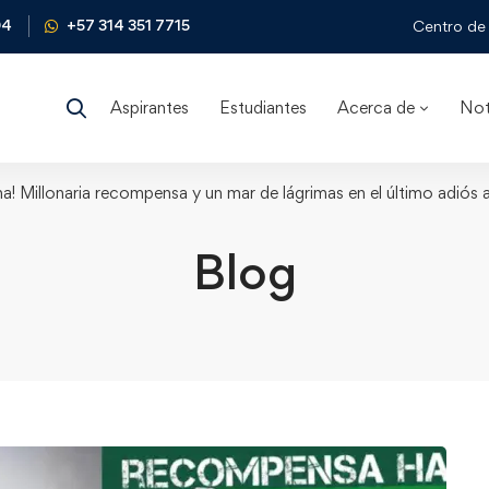
04
+57 314 351 7715
Centro de 
Aspirantes
Estudiantes
Acerca de
Not
ina! Millonaria recompensa y un mar de lágrimas en el último adiós 
Blog