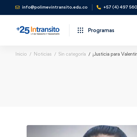
info@polimevintransito.edu.co
+57 (4) 497 56
Programas
Inicio
Noticias
Sin categoría
¡Justicia para Valent