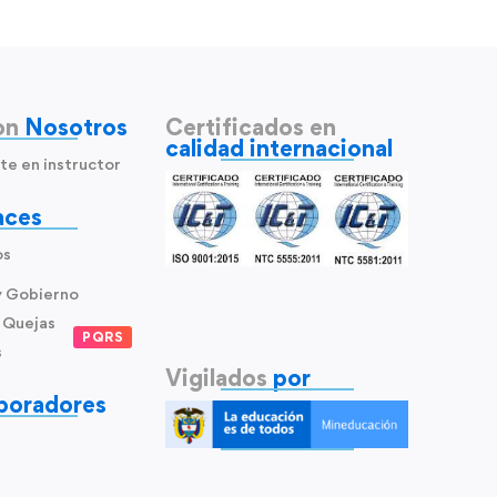
on
Nosotros
Certificados en
calidad internacional
te en instructor
aces
os
y Gobierno
 Quejas
PQRS
s
Vigilados
por
boradores