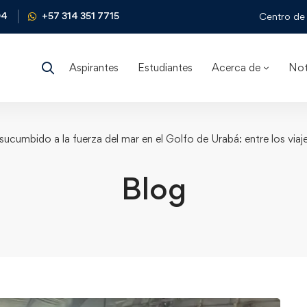
04
+57 314 351 7715
Centro de 
Aspirantes
Estudiantes
Acerca de
Not
ucumbido a la fuerza del mar en el Golfo de Urabá: entre los via
Blog