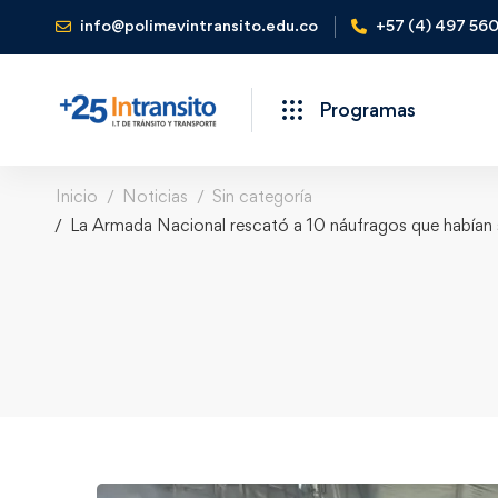
info@polimevintransito.edu.co
+57 (4) 497 56
Programas
Inicio
Noticias
Sin categoría
La Armada Nacional rescató a 10 náufragos que habían s