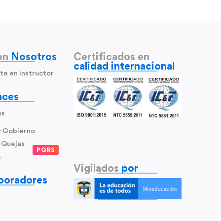
on
Nosotros
Certificados en
calidad internacional
te en instructor
aces
os
y Gobierno
 Quejas
PQRS
s
Vigilados
por
boradores