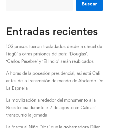
Buscar
Entradas recientes
103 presos fueron trasladados desde la cárcel de
Itagüí a otras prisiones del país: ‘Douglas’,
‘Carlos Pesebre’ y ‘El Indio’ serán reubicados
A horas de la posesión presidencial, así está Cali
antes de la transmisión de mando de Abelardo De
La Espriella
La movilización alrededor del monumento a la
Resistencia durante el 7 de agosto en Cali: así
transcurrió la jornada
La ‘carta al Niño Dios’ que la gobernadora Dilian