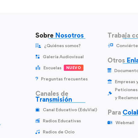
Sobre
Nosotros
Trabaja c
¿Quiénes somos?
Conviérte
Galería Audiovisual
Otros
Enl
Escuelas
NUEVO
Document
Preguntas frecuentes
Empresas 
Peticiones
Canales de
y Reclamo
Transmisión
Canal Educativo (EduVial)
Para
Cola
Radios Educativas
Webmail
e
Radios de Ocio