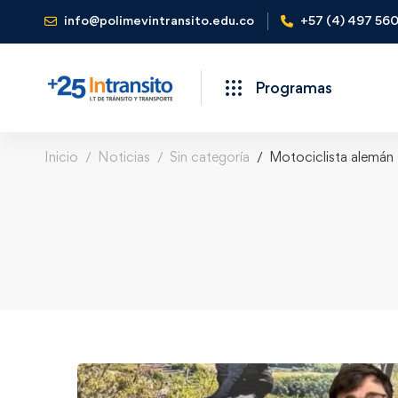
info@polimevintransito.edu.co
+57 (4) 497 56
Programas
Inicio
Noticias
Sin categoría
Motociclista alemán 