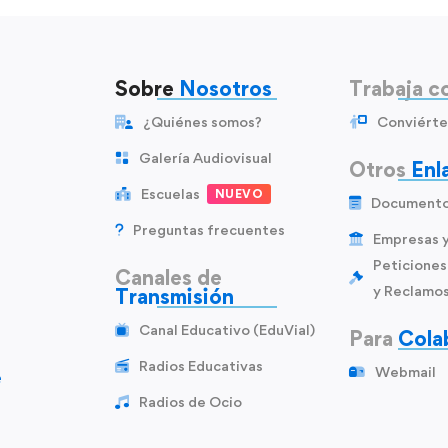
Sobre
Nosotros
Trabaja c
¿Quiénes somos?
Conviérte
Galería Audiovisual
Otros
Enl
Escuelas
NUEVO
Document
Preguntas frecuentes
Empresas 
Peticiones
Canales de
y Reclamo
Transmisión
Canal Educativo (EduVial)
Para
Cola
Radios Educativas
Webmail
e
Radios de Ocio