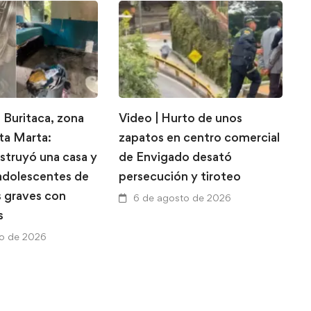
 Buritaca, zona
Video | Hurto de unos
E
nta Marta:
zapatos en centro comercial
d
struyó una casa y
de Envigado desató
l
 adolescentes de
persecución y tiroteo
l
s graves con
p
6 de agosto de 2026
s
a
to de 2026