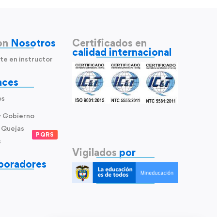
on
Nosotros
Certificados en
calidad internacional
te en instructor
aces
os
y Gobierno
 Quejas
PQRS
s
Vigilados
por
boradores