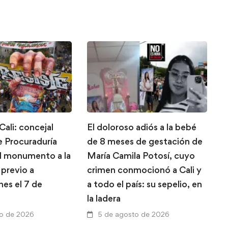
Cali: concejal
El doloroso adiós a la bebé
M
 Procuraduría
de 8 meses de gestación de
c
el monumento a la
María Camila Potosí, cuyo
p
 previo a
crimen conmocionó a Cali y
e
nes el 7 de
a todo el país: su sepelio, en
v
la ladera
h
to de 2026
5 de agosto de 2026