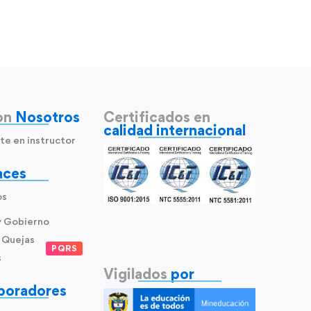
on
Nosotros
Certificados en
calidad internacional
te en instructor
aces
os
y Gobierno
 Quejas
PQRS
s
Vigilados
por
boradores