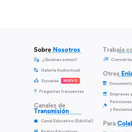
Sobre
Nosotros
Trabaja c
¿Quiénes somos?
Conviérte
Galería Audiovisual
Otros
Enl
Escuelas
NUEVO
Document
Preguntas frecuentes
Empresas 
Peticiones
Canales de
y Reclamo
Transmisión
Canal Educativo (EduVial)
Para
Cola
Radios Educativas