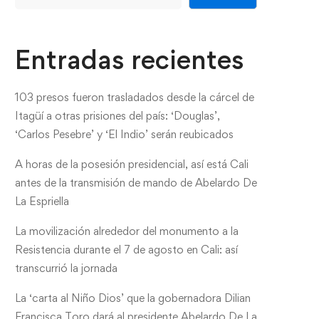
Entradas recientes
103 presos fueron trasladados desde la cárcel de
Itagüí a otras prisiones del país: ‘Douglas’,
‘Carlos Pesebre’ y ‘El Indio’ serán reubicados
A horas de la posesión presidencial, así está Cali
antes de la transmisión de mando de Abelardo De
La Espriella
La movilización alrededor del monumento a la
Resistencia durante el 7 de agosto en Cali: así
transcurrió la jornada
La ‘carta al Niño Dios’ que la gobernadora Dilian
Francisca Toro dará al presidente Abelardo De La