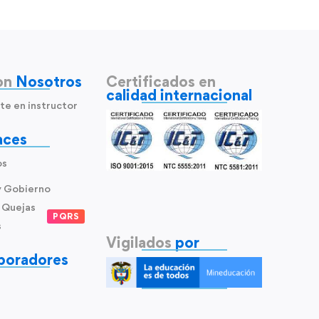
on
Nosotros
Certificados en
calidad internacional
te en instructor
aces
os
y Gobierno
 Quejas
PQRS
s
Vigilados
por
boradores