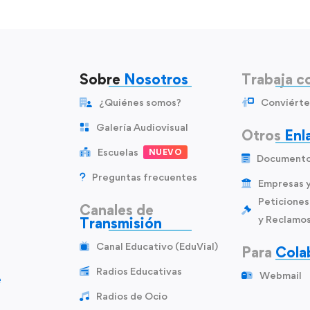
Sobre
Nosotros
Trabaja c
¿Quiénes somos?
Conviérte
Galería Audiovisual
Otros
Enl
Escuelas
NUEVO
Document
Preguntas frecuentes
Empresas 
Peticiones
Canales de
y Reclamo
Transmisión
Canal Educativo (EduVial)
Para
Cola
Radios Educativas
Webmail
e
Radios de Ocio