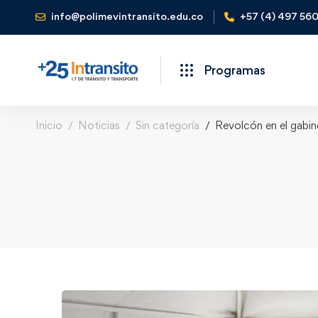
info@polimevintransito.edu.co
+57 (4) 497 56
Programas
Inicio
Noticias
Sin categoría
Revolcón en el gabin