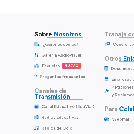
Sobre
Nosotros
Trabaja c
¿Quiénes somos?
Conviérte
Galería Audiovisual
Otros
Enl
Escuelas
NUEVO
Document
Preguntas frecuentes
Empresas 
Peticiones
Canales de
y Reclamo
Transmisión
Canal Educativo (EduVial)
Para
Cola
Radios Educativas
Webmail
e
Radios de Ocio