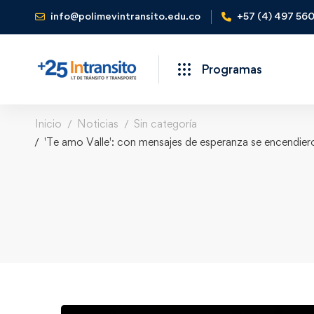
info@polimevintransito.edu.co
+57 (4) 497 56
Programas
Inicio
Noticias
Sin categoría
'Te amo Valle': con mensajes de esperanza se encendiero