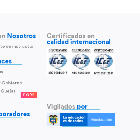
on
Nosotros
Certificados en
calidad internacional
te en instructor
aces
os
y Gobierno
 Quejas
PQRS
s
Vigilados
por
boradores