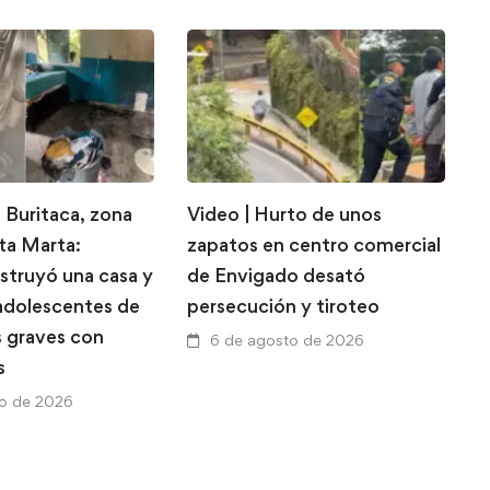
 Buritaca, zona
Video | Hurto de unos
E
nta Marta:
zapatos en centro comercial
d
struyó una casa y
de Envigado desató
l
 adolescentes de
persecución y tiroteo
l
s graves con
p
6 de agosto de 2026
s
a
to de 2026