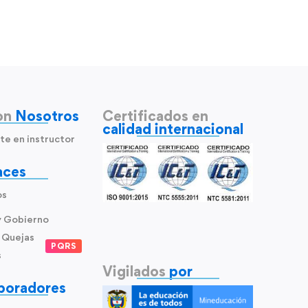
on
Nosotros
Certificados en
calidad internacional
te en instructor
aces
os
y Gobierno
 Quejas
PQRS
s
Vigilados
por
boradores