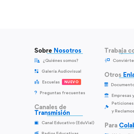
Sobre
Nosotros
Trabaja c
¿Quiénes somos?
Conviérte
Galería Audiovisual
Otros
Enl
Escuelas
NUEVO
Document
Preguntas frecuentes
Empresas 
Peticiones
Canales de
y Reclamo
Transmisión
Canal Educativo (EduVial)
Para
Cola
Radios Educativas