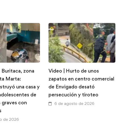
 Buritaca, zona
Video | Hurto de unos
E
nta Marta:
zapatos en centro comercial
d
struyó una casa y
de Envigado desató
l
 adolescentes de
persecución y tiroteo
l
s graves con
p
6 de agosto de 2026
s
a
to de 2026