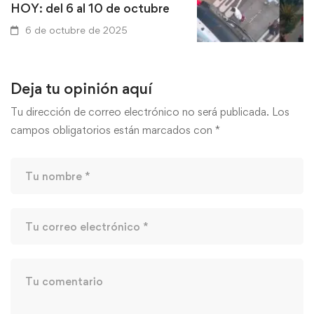
HOY: del 6 al 10 de octubre
6 de octubre de 2025
La historia detrás de
Deja tu opinión aquí
metroplús que arroll
Tu dirección de correo electrónico no será publicada.
Los
«Mechitas» en La Mi
campos obligatorios están marcados con
*
Medellín
22 de septiembre de