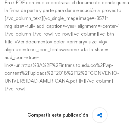
En el PDF continuo encontraras el documento donde queda
la firma de parte y parte para darle ejecución al proyecto.
[/vc_column_text][vc_single_image image=»3571″
img_size=»full» add_caption=»yes» alignment=»center»]
[/vc_column][/vc_row][vc_row][vc_column][vc_btn
title=»Ver documento» color=»primary» size=»lg»
align=»center» i_icon_fontawesome=»fa fa-share»
add_icon=»true»
link=»url:https%3A%2F%2Fintransito.edu.co%2Fwp-
content%2Fuploads%2F2018%2F12%2FCONVENIO-
UNIVERSIDAD-AMERICANA.pdf|||»][/vc_column]
[/vc_row]
Compartir esta publicación