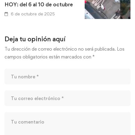
HOY: del 6 al 10 de octubre
6 de octubre de 2025
La historia detrás de
Deja tu opinión aquí
metroplús que arroll
Tu dirección de correo electrónico no será publicada.
Los
«Mechitas» en La Mi
campos obligatorios están marcados con
*
Medellín
22 de septiembre de