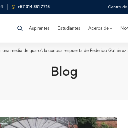
04
+57 314 351 7715
Centro de 
Aspirantes
Estudiantes
Acerca de
Not
i una media de guaro': la curiosa respuesta de Federico Gutiérrez 
Blog