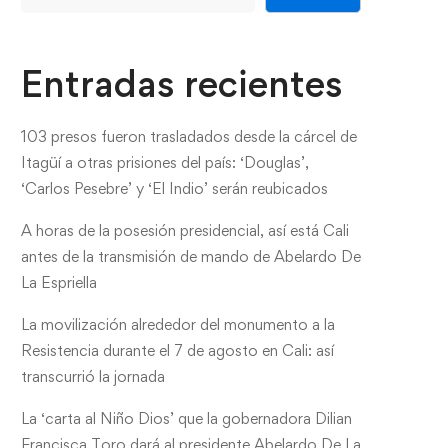
Entradas recientes
103 presos fueron trasladados desde la cárcel de
Itagüí a otras prisiones del país: ‘Douglas’,
‘Carlos Pesebre’ y ‘El Indio’ serán reubicados
A horas de la posesión presidencial, así está Cali
antes de la transmisión de mando de Abelardo De
La Espriella
La movilización alrededor del monumento a la
Resistencia durante el 7 de agosto en Cali: así
transcurrió la jornada
La ‘carta al Niño Dios’ que la gobernadora Dilian
Francisca Toro dará al presidente Abelardo De La