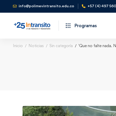
info@polimevintransito.edu.co
+57 (4) 497 56
Programas
Inicio
Noticias
Sin categoría
'Que no falte nada. N