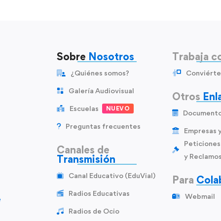
Sobre
Nosotros
Trabaja c
¿Quiénes somos?
Conviérte
Galería Audiovisual
Otros
Enl
Escuelas
NUEVO
Document
Preguntas frecuentes
Empresas 
Peticiones
Canales de
y Reclamo
Transmisión
Canal Educativo (EduVial)
Para
Cola
Radios Educativas
Webmail
e
Radios de Ocio