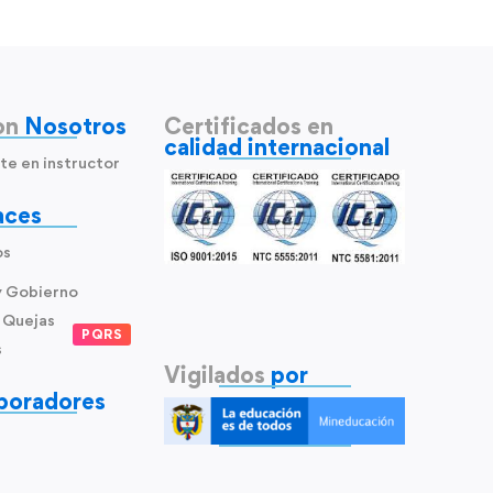
on
Nosotros
Certificados en
calidad internacional
te en instructor
aces
os
y Gobierno
 Quejas
PQRS
s
Vigilados
por
boradores